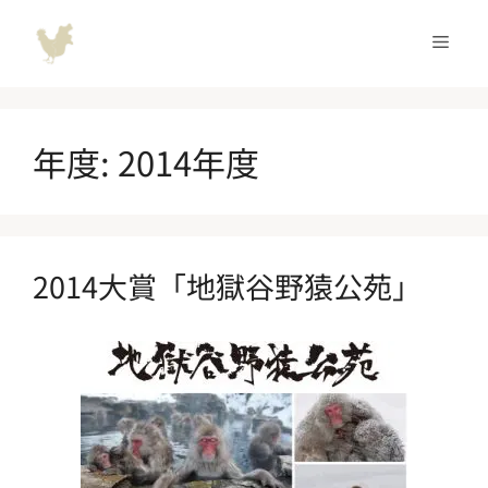
コ
ン
メ
テ
ン
ニ
ツ
へ
年度:
2014年度
ュ
ス
キ
ッ
ー
プ
2014大賞「地獄谷野猿公苑」