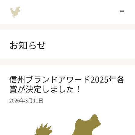
コ
ン
メ
テ
ン
ニ
ツ
へ
お知らせ
ュ
ス
キ
ッ
ー
プ
信州ブランドアワード2025年各
賞が決定しました！
2026年3月11日