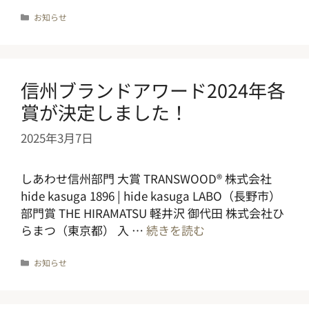
カ
お知らせ
テ
ゴ
リ
ー
信州ブランドアワード2024年各
賞が決定しました！
2025年3月7日
しあわせ信州部門 大賞 TRANSWOOD® 株式会社
hide kasuga 1896 | hide kasuga LABO（長野市）
部門賞 THE HIRAMATSU 軽井沢 御代田 株式会社ひ
らまつ（東京都） 入 …
続きを読む
カ
お知らせ
テ
ゴ
リ
ー