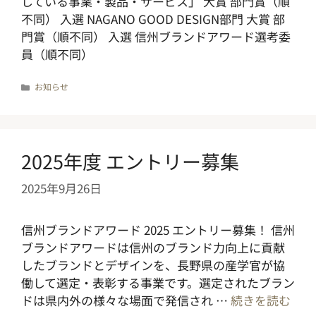
している事業・製品・サービス」 大賞 部門賞（順
不同） 入選 NAGANO GOOD DESIGN部門 大賞 部
門賞（順不同） 入選 信州ブランドアワード選考委
員（順不同）
カ
お知らせ
テ
ゴ
リ
ー
2025年度 エントリー募集
2025年9月26日
信州ブランドアワード 2025 エントリー募集！ 信州
ブランドアワードは信州のブランド力向上に貢献
したブランドとデザインを、長野県の産学官が協
働して選定・表彰する事業です。選定されたブラン
ドは県内外の様々な場面で発信され …
続きを読む