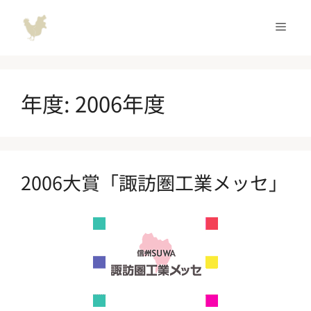
コ
ン
メ
テ
ン
ニ
ツ
へ
年度:
2006年度
ュ
ス
キ
ッ
ー
プ
2006大賞「諏訪圏工業メッセ」