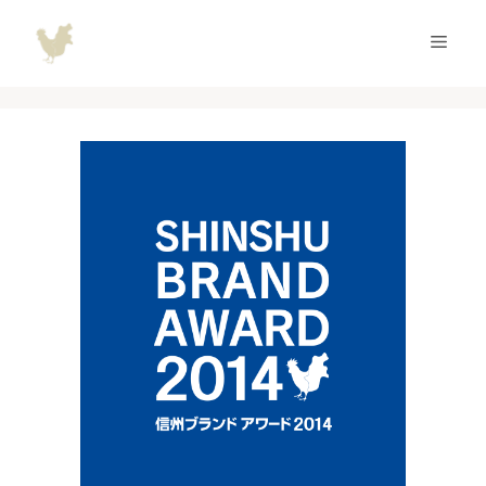
コ
ン
メ
テ
ン
ニ
ツ
へ
ュ
ス
キ
ッ
ー
プ