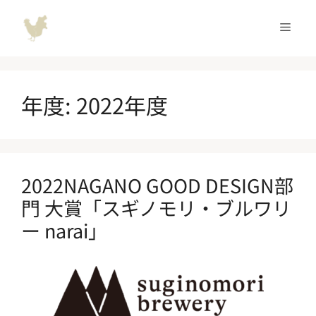
コ
ン
メ
テ
ン
ニ
ツ
へ
年度:
2022年度
ュ
ス
キ
ッ
ー
プ
2022NAGANO GOOD DESIGN部
門 大賞「スギノモリ・ブルワリ
ー narai」