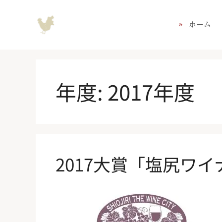
コ
ン
ホーム
テ
ン
ツ
へ
ス
年度:
2017年度
キ
ッ
プ
2017大賞「塩尻ワ