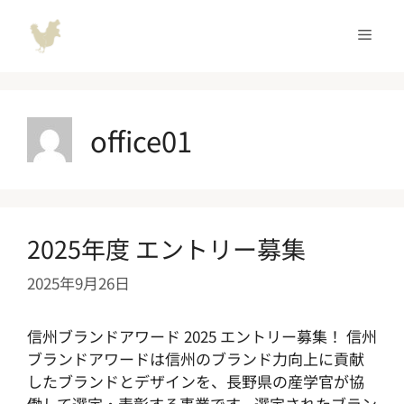
コ
ン
メ
テ
ン
ニ
ツ
へ
office01
ュ
ス
キ
ッ
ー
プ
2025年度 エントリー募集
2025年9月26日
信州ブランドアワード 2025 エントリー募集！ 信州
ブランドアワードは信州のブランド力向上に貢献
したブランドとデザインを、長野県の産学官が協
働して選定・表彰する事業です。選定されたブラン