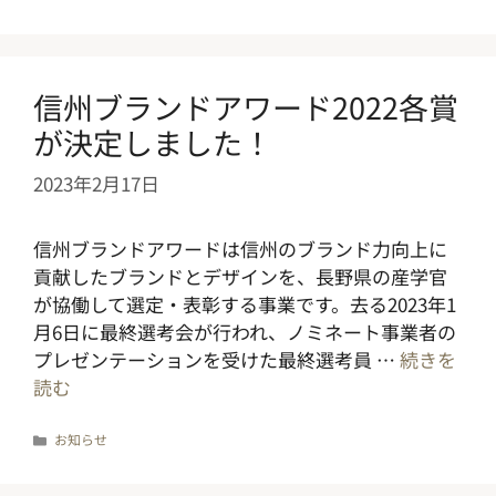
テ
ゴ
リ
ー
信州ブランドアワード2022各賞
が決定しました！
2023年2月17日
信州ブランドアワードは信州のブランド力向上に
貢献したブランドとデザインを、長野県の産学官
が協働して選定・表彰する事業です。去る2023年1
月6日に最終選考会が行われ、ノミネート事業者の
プレゼンテーションを受けた最終選考員 …
続きを
読む
カ
お知らせ
テ
ゴ
リ