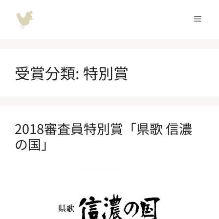
コ
ン
メ
テ
ン
ニ
ツ
へ
受賞分類:
特別賞
ュ
ス
キ
ッ
ー
プ
2018審査員特別賞「県歌 信濃
の国」