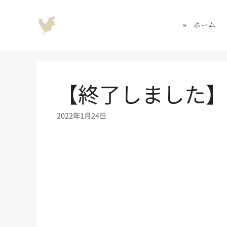
コ
ン
ホーム
テ
ン
ツ
へ
ス
【終了しました】2
キ
ッ
2022年1月24日
プ