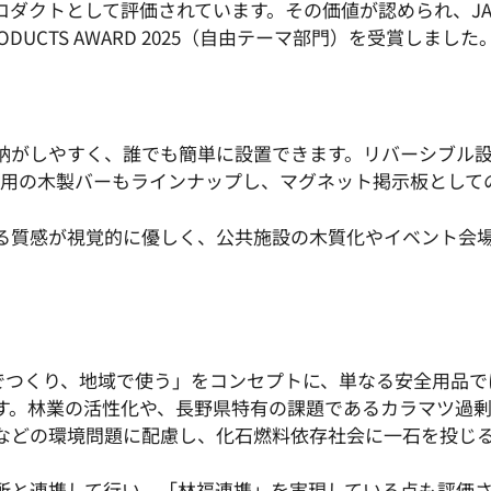
として評価されています。その価値が認められ、JAPAN WOO
ODUCTS AWARD 2025（自由テーマ部門）を受賞しました
納がしやすく、誰でも簡単に設置できます。リバーシブル
連結用の木製バーもラインナップし、マグネット掲示板として
る質感が視覚的に優しく、公共施設の木質化やイベント会
域でつくり、地域で使う」をコンセプトに、単なる安全用品
す。林業の活性化や、長野県特有の課題であるカラマツ過
などの環境問題に配慮し、化石燃料依存社会に一石を投じ
所と連携して行い、「林福連携」を実現している点も評価さ