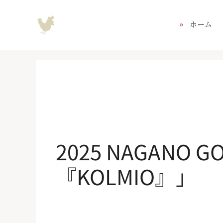
コ
ン
ホーム
テ
ン
ツ
へ
ス
キ
ッ
プ
2025 NAGANO 
『KOLMIO』」