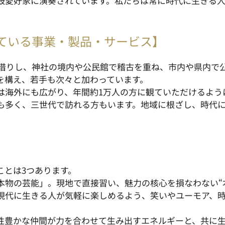
鼓愛好家に演奏されています。私たちは常に時代に生きる
ている事業・製品・サービス】
間借りし、神社の境内や公民館で稽古を重ね、市内や県内で
を構え、若手も次々と加わっています。
は海外にも広がり、年間約1万人の方に観ていただけるよう
も多く、三世代で訪れる方もいます。地域に根ざし、時代
。
ことは3つあります。
本物の芸能」。現地で直接習い、魅力の核心を損なわない“
現代に生きる人が気軽に楽しめるよう、笑いやユーモア、
性豊かな仲間が力を合わせて生み出すエネルギーと、共に