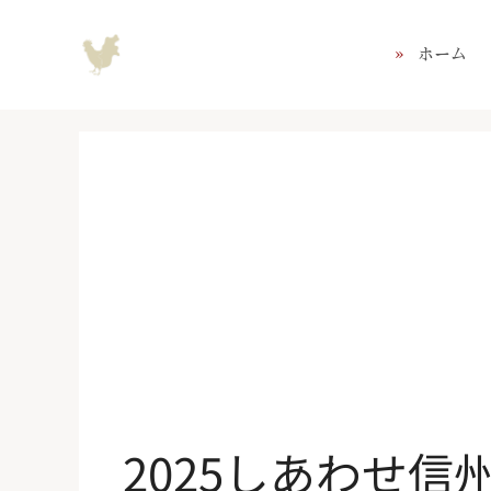
コ
ン
ホーム
テ
ン
ツ
へ
ス
キ
ッ
プ
2025しあわせ信