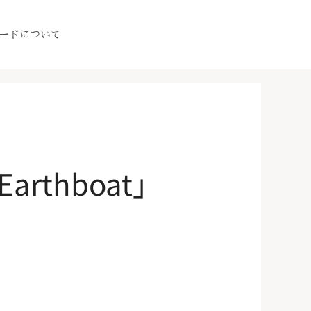
ードについて
arthboat」