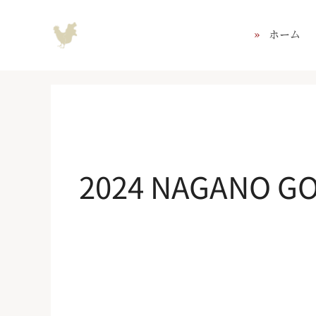
コ
ン
ホーム
テ
ン
ツ
へ
ス
キ
ッ
プ
2024 NAGANO 