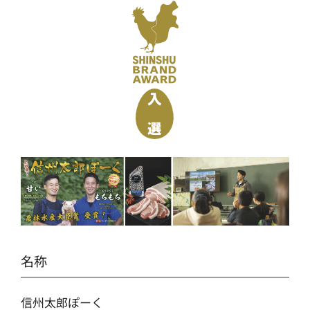
名称
信州太郎ぽーく