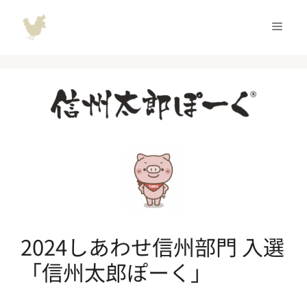
コ
ン
メ
テ
ン
ニ
ツ
へ
ュ
ス
キ
ッ
ー
プ
2024しあわせ信州部門 入選
「信州太郎ぽーく」