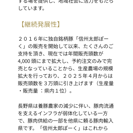
する場を提供し、地域社会に活力をもたら
しています。
【継続発展性】
２０１６年に独自銘柄豚「信州太郎ぽー
く」の販売を開始して以来、たくさんのご
支持を頂き、現在では年間販売頭数が
4,000 頭にまで拡大し、予約注文のみで完
売となっていることから、生産農場の規模
拡大を行っており、２０２５年４月からは
販売頭数を３万頭に引き上げます（生産量
・販売量 ：県内１位）。
長野県は養豚農家の減少に伴い、豚肉流通
を支えるインフラが弱体化している一方
で、豚肉供給の一部を他県に頼る豚肉輸入
県です。「信州太郎ぽーく」はこれから