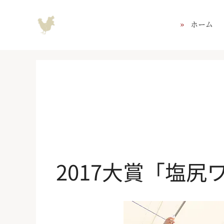
コ
ン
ホーム
テ
ン
ツ
へ
ス
キ
ッ
プ
2017大賞「塩