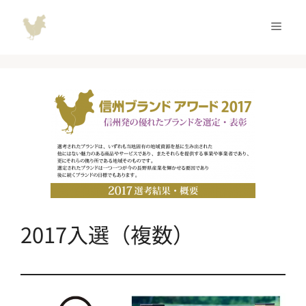
コ
ン
メ
テ
ン
ニ
ツ
へ
ュ
ス
キ
ッ
ー
プ
2017入選（複数）