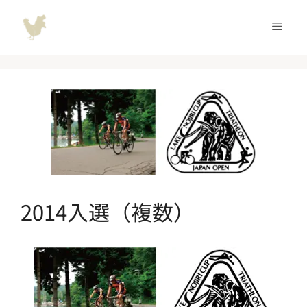
コ
ン
メ
テ
ン
ニ
ツ
へ
ュ
ス
キ
ッ
ー
プ
2014入選（複数）