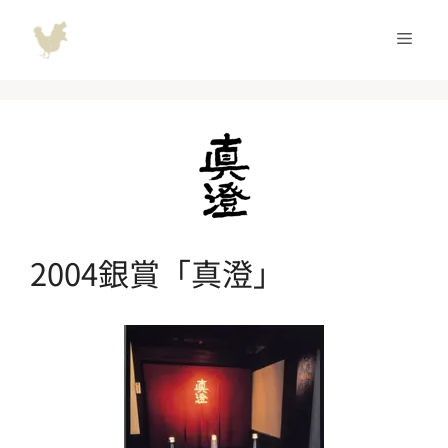
コ
ン
メ
テ
ン
ニ
ツ
へ
ュ
ス
キ
ッ
ー
プ
2004銀賞「真澄」