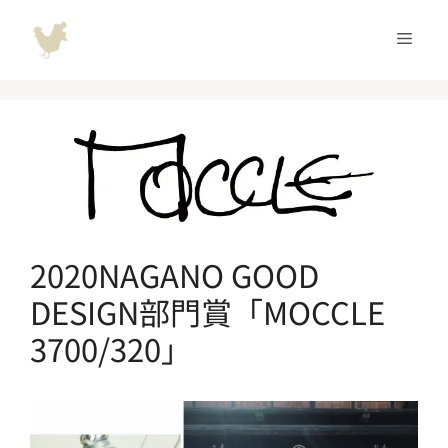
コ
ン
メ
テ
ン
ニ
ツ
へ
ュ
ス
キ
ッ
ー
プ
2020NAGANO GOOD
DESIGN部門賞「MOCCLE
3700/320」