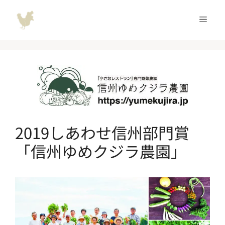
コ
ン
メ
テ
ン
ニ
ツ
へ
ュ
ス
キ
ッ
ー
プ
2019しあわせ信州部門賞
「信州ゆめクジラ農園」