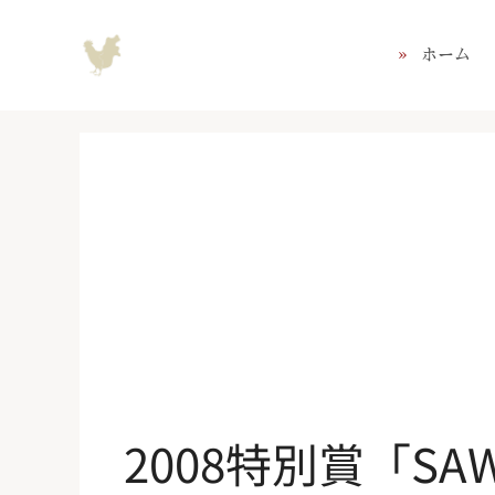
コ
ン
ホーム
テ
ン
ツ
へ
ス
キ
ッ
プ
2008特別賞「SA