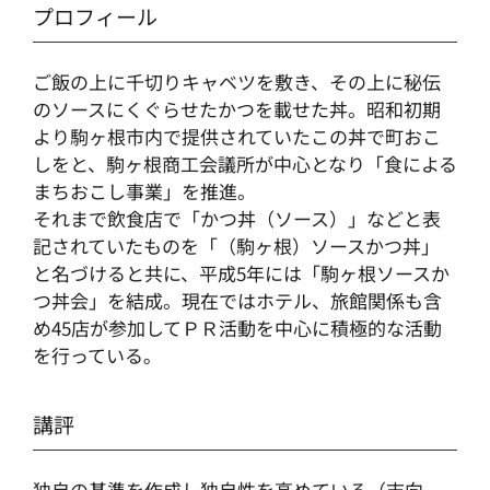
プロフィール
ご飯の上に千切りキャベツを敷き、その上に秘伝
のソースにくぐらせたかつを載せた丼。昭和初期
より駒ヶ根市内で提供されていたこの丼で町おこ
しをと、駒ヶ根商工会議所が中心となり「食による
まちおこし事業」を推進。
それまで飲食店で「かつ丼（ソース）」などと表
記されていたものを「（駒ヶ根）ソースかつ丼」
と名づけると共に、平成5年には「駒ヶ根ソースか
つ丼会」を結成。現在ではホテル、旅館関係も含
め45店が参加してＰＲ活動を中心に積極的な活動
を行っている｡
講評
独自の基準を作成し独自性を高めている（志向