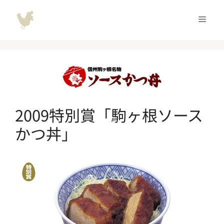
コ
ン
メ
テ
ン
ニ
ツ
へ
ュ
ス
キ
ッ
ー
2009特別賞「駒ヶ根ソース
プ
かつ丼」