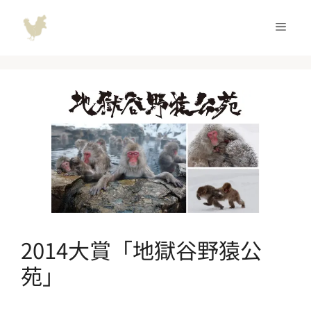
コ
ン
メ
テ
ン
ニ
ツ
へ
ュ
ス
キ
ッ
ー
プ
2014大賞「地獄谷野猿公
苑」