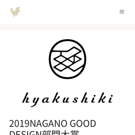
コ
ン
メ
テ
ン
ニ
ツ
へ
ュ
ス
キ
ッ
ー
プ
2019NAGANO GOOD
DESIGN部門大賞