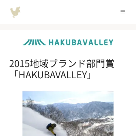
コ
ン
メ
テ
ン
ニ
ツ
へ
ュ
ス
キ
2015地域ブランド部門賞
ッ
ー
「HAKUBAVALLEY」
プ