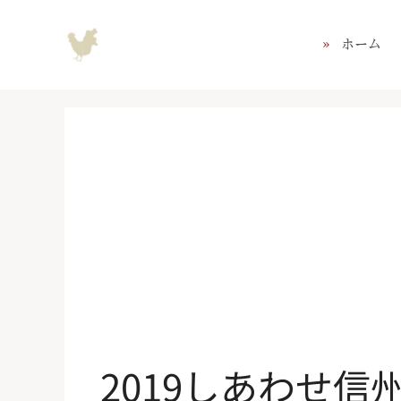
コ
ン
ホーム
テ
ン
ツ
へ
ス
キ
ッ
プ
2019しあわせ信