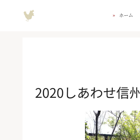
コ
ン
ホーム
テ
ン
ツ
へ
ス
キ
ッ
プ
2020しあわせ信