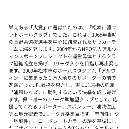
栄えある「大賞」に選ばれたのは、「松本山雅フ
ットボールクラブ」でした。これは、1965年当時
の長野県選抜選手を中心に結成されたサッカーチ
ームに端を発します。2004年からNPO法人アルウ
ィンスポーツプロジェクトを運営母体とするクラ
ブ組織確立を掲げ、Jリーグ入りを目指し再出発し
ます。2009年松本市のホームスタジアム「アルウ
ィン」に集まった１万人余りのサポーターの前で
悲願だったJFL昇格を果たし、更にJ1屈指の強豪
〝浦和レッズ〟に勝利するという快挙を成し遂げ
ます。県下唯一のJリーグ準加盟クラブとして、応
援してくれるサポーター、スポンサー、地域住民
等と地元密着でJリーグ昇格を目指す「志向性」や
「地域性」、コーポレートカラーの緑を基調にし
たデザインでユニフォームやTシャツ、タオルマフ