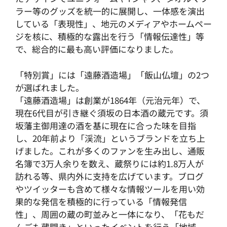
ラー等のグッズを統一的に展開し、一体感を演出
している「表現性」、地元のメディアやホームペー
ジを核に、積極的な露出を行う「情報伝達性」等
で、総合的に最も高い評価になりました。
「特別賞」には「遠藤酒造場」「飯山仏壇」の2つ
が選ばれました。
「遠藤酒造場」は創業が1864年（元治元年）で、
現在6代目が引き継ぐ須坂の日本酒の蔵元です。須
坂藩主御用達の酒を基に現在に合った味を目指
し、20年前より「渓流」というブランドを立ち上
げました。これが多くのファンを生み出し、通販
名簿で3万人余りを数え、蔵祭りには約1.8万人が
訪れる等、県内外に支持を広げています。ブログ
やツイッターも含めて様々な情報ツールを用い効
果的な発信を積極的に行っている「情報発信
性」、周囲の蔵の町並みと一体になり、「花もだ
んごも蔵開き」といったイベントを行う「地域