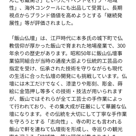
性」、海外コンクールにも出品して受賞し、長期
視点からブランド価値を高めようとする「継続発
展性」等が評価されました。
「飯山仏壇」は、江戸時代に本多氏の城下町で仏
教信仰が厚かった飯山で育まれた地場産業で、300
年余りの歴史があります。昭和50年に飯山仏壇事
業協同組合が当時の通産大臣より伝統的工芸品の
指定を受け、伝承された技術を守りながらも現代
の生活に合った仏壇の開発にも挑戦しています。仏
壇には木工だけでなく、漆塗りや彫刻、彫金、蒔
絵に金箔押し等多くの技術・技法が用いられます
が、飯山ではそれらが全て工芸士の手作業によっ
て行われており、その集大成が荘厳にして華麗な仏
壇になります。その伝統を大切にして丁寧な手作業
を守ろうとする「志向性」、寺の町とも言われる
飯山で軒を連ねて仏壇街を形成し、寺巡りの観光