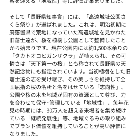
客を迎える「地域性」等に評価が集まりました。
そして「長野県知事賞」には、「高遠城址公園さ
くら祭り」が選ばれました。これは、明治初期に
廃藩置県で荒地になっていた高遠城址を見かねた
旧藩士達が、桜を植樹し公園として整備したこと
から始まりです。現在公園内には約1,500本余りの
「タカトオコヒガンザクラ」が植えられ、その可
憐さは「天下第一の桜」とも称されて長野県の天
然記念物にも指定されています。当初植樹をした旧
藩士達の志を受け継ぎ、その美しさを維持して全
国屈指の桜の名所と名をはせている「志向性」、
公園や桜の木を地域が固有の資源として尊び、力
を合わせて保守･管理している「地域性」、毎年花
見の時期には、30万人を超える来場者を集め続け
ている「継続発展性」等、地域ぐるみの取り組み
でブランド価値を維持していることが高い評価に
なりました。