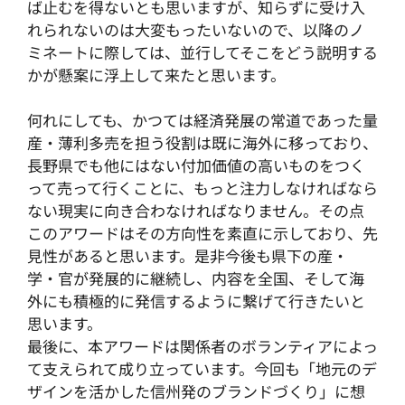
ば止むを得ないとも思いますが、知らずに受け入
れられないのは大変もったいないので、以降のノ
ミネートに際しては、並行してそこをどう説明する
かが懸案に浮上して来たと思います。
何れにしても、かつては経済発展の常道であった量
産・薄利多売を担う役割は既に海外に移っており、
長野県でも他にはない付加価値の高いものをつく
って売って行くことに、もっと注力しなければなら
ない現実に向き合わなければなりません。その点
このアワードはその方向性を素直に示しており、先
見性があると思います。是非今後も県下の産・
学・官が発展的に継続し、内容を全国、そして海
外にも積極的に発信するように繋げて行きたいと
思います。
最後に、本アワードは関係者のボランティアによっ
て支えられて成り立っています。今回も「地元のデ
ザインを活かした信州発のブランドづくり」に想