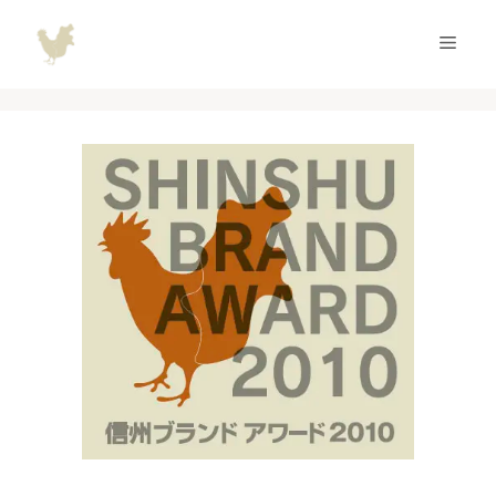
コ
ン
メ
テ
ン
ニ
ツ
へ
ュ
ス
キ
ッ
ー
プ