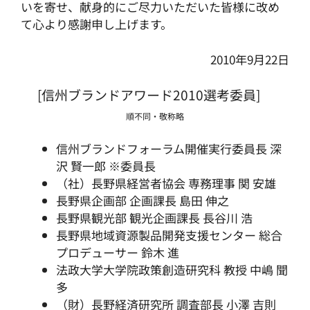
いを寄せ、献身的にご尽力いただいた皆様に改め
て心より感謝申し上げます。
2010年9月22日
[信州ブランドアワード2010選考委員]
順不同・敬称略
信州ブランドフォーラム開催実行委員長 深
沢 賢一郎 ※委員長
（社）長野県経営者協会 専務理事 関 安雄
長野県企画部 企画課長 島田 伸之
長野県観光部 観光企画課長 長谷川 浩
長野県地域資源製品開発支援センター 総合
プロデューサー 鈴木 進
法政大学大学院政策創造研究科 教授 中嶋 聞
多
（財）長野経済研究所 調査部長 小澤 吉則