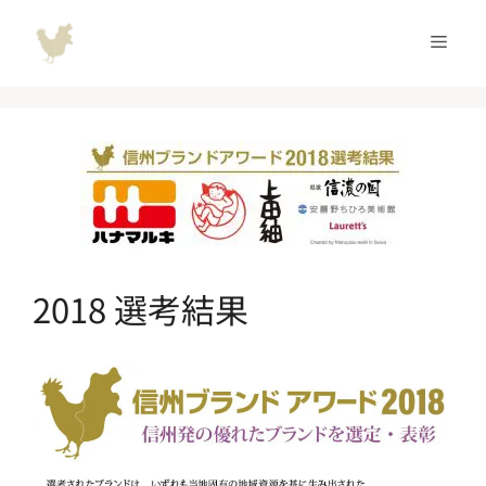
コ
ン
メ
テ
ン
ニ
ツ
へ
ュ
ス
キ
ッ
ー
プ
2018 選考結果