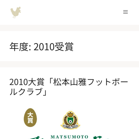
コ
ン
メ
テ
ン
ニ
ツ
へ
年度:
2010受賞
ュ
ス
キ
ッ
ー
プ
2010大賞「松本山雅フットボー
ルクラブ」